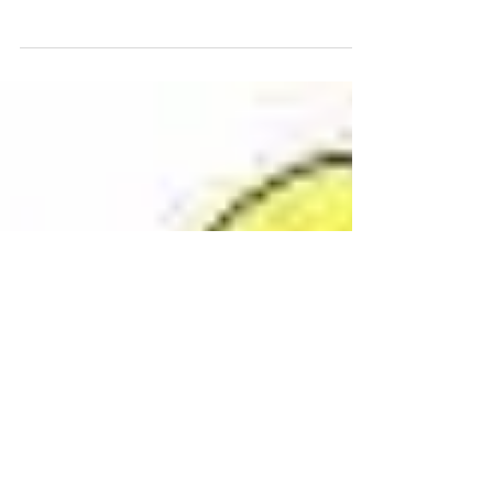
Tout est don dans le cochon. Opération Thune du
coeur à Genève par la Fondation Partage jusqu'au
03 décembre 2022.